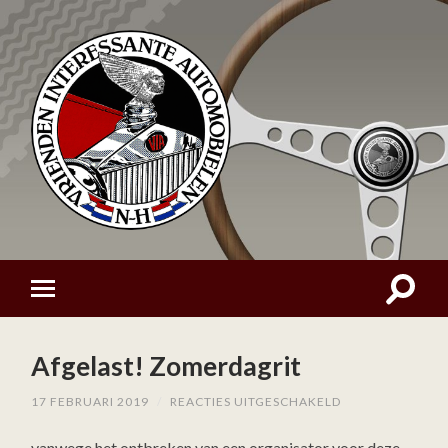
Afgelast! Zomerdagrit
VOOR
17 FEBRUARI 2019
/
REACTIES UITGESCHAKELD
AFGELAST!
ZOMERDAGRIT
vanwege het ontbreken van een organisator voor deze