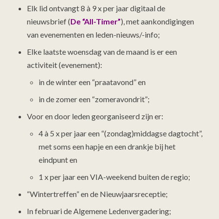
Elk lid ontvangt 8 à 9 x per jaar digitaal de
nieuwsbrief (
De “All-Timer”
), met aankondigingen
van evenementen en leden-nieuws/-info;
Elke laatste woensdag van de maand is er een
activiteit (evenement):
in de winter een “praatavond” en
in de zomer een “zomeravondrit”;
Voor en door leden georganiseerd zijn er:
4 à 5 x per jaar een “(zondag)middagse dagtocht”,
met soms een hapje en een drankje bij het
eindpunt en
1 x per jaar een VIA-weekend buiten de regio;
“Wintertreffen” en de Nieuwjaarsreceptie;
In februari de Algemene Ledenvergadering;