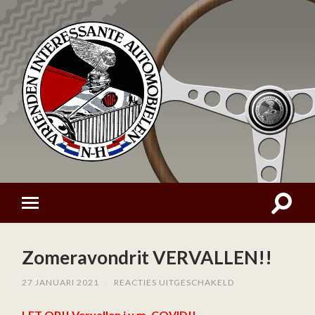
Zomeravondrit VERVALLEN!!
VOOR
27 JANUARI 2021
/
REACTIES UITGESCHAKELD
ZOMERAVONDRIT
VERVALLEN!!
LET OP!! Vervallen i.v.m. COVID!!