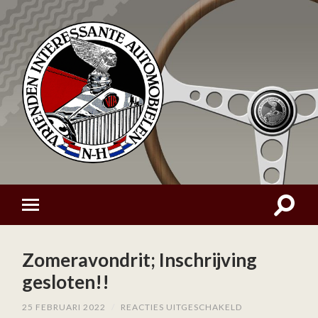
Zomeravondrit; Inschrijving
gesloten!!
VOOR
25 FEBRUARI 2022
/
REACTIES UITGESCHAKELD
ZOMERAVONDRI