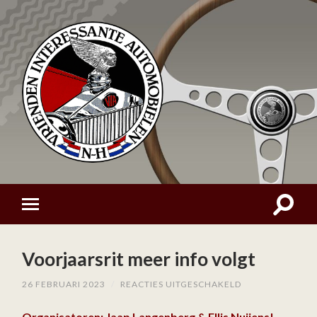
Voorjaarsrit meer info volgt
VOOR
26 FEBRUARI 2023
/
REACTIES UITGESCHAKELD
VOORJAARSRIT
MEER
Organisatoren: Jaap Langenberg & Ellis Nuijens!
INFO