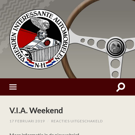
V.I.A. Weekend
VOOR
17 FEBRUARI 2019
/
REACTIES UITGESCHAKELD
V.I.A.
WEEKEND
Meer informatie in de nieuwsbrief.