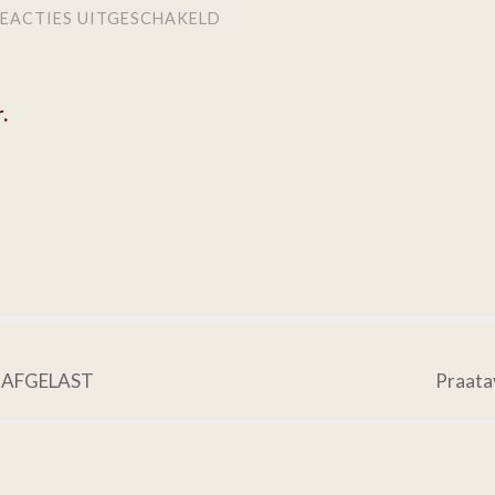
VOOR
EACTIES UITGESCHAKELD
STAMPPOTTENRIT
.
is AFGELAST
Praatav