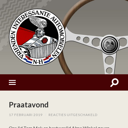
Praatavond
VOOR
17 FEBRUARI 2019
/
REACTIES UITGESCHAKELD
PRAATAVOND
Ons lid Tom Mak en bestuurslid Alma Winkel geven