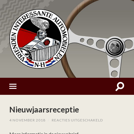
Nieuwjaarsreceptie
VOOR
4 NOVEMBER 2018
/
REACTIES UITGESCHAKELD
NIEUWJAARSREC
Meer informatie in de nieuwsbrief.