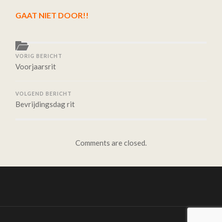
OP!!
GAAT NIET DOOR!!
GEEN
PRAATAVOND
I.V.M.
KONINGSDAG
VORIG BERICHT
Voorjaarsrit
VOLGEND BERICHT
Bevrijdingsdag rit
Comments are closed.