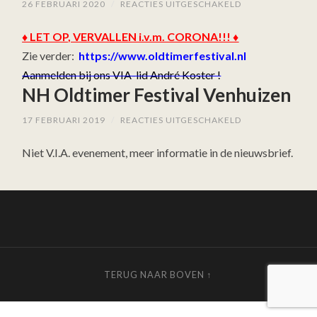
VOOR
26 FEBRUARI 2020
/
REACTIES UITGESCHAKELD
NH
OLDTIMER
♦ LET OP, VERVALLEN i.v.m. CORONA!!! ♦
FESTIVAL
VENHUIZEN
Zie verder:
https://www.oldtimerfestival.nl
Aanmelden bij ons VIA-lid André Koster !
NH Oldtimer Festival Venhuizen
VOOR
17 FEBRUARI 2019
/
REACTIES UITGESCHAKELD
NH
OLDTIMER
Niet V.I.A. evenement, meer informatie in de nieuwsbrief.
FESTIVAL
VENHUIZEN
TERUG NAAR BOVEN ↑