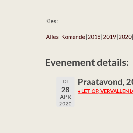
Kies:
Alles
Komende
2018
2019
2020
Evenement details:
Praatavond, 2
DI
28
♦ LET OP, VERVALLEN i
APR
2020