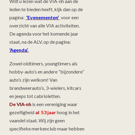
Wilt u lezen wat de VIA-nh aan de
leden te bieden heeft, kijk dan op de
pagina:
‘Evenementen’
voor een
overzicht van alle VIA activiteiten.
De agenda voor het komende jaar
staat, na de ALV, op de pagina:
‘Agenda’.
Zowel oldtimers, youngtimers als
hobby-auto’s en andere “bijzondere”
auto’s zijn welkom! Van
brandweerauto’s, 3-wielers, kitcars
en jeeps tot cabrioletten.
De VIA-nh
is een vereniging waar
gezelligheid
al 53 jaar
hoog in het
vaandel staat. Wij zijn geen
specifieke merkenclub maar hebben