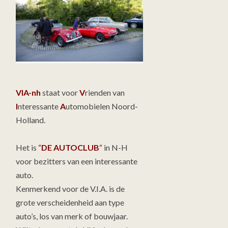
VIA-nh
staat voor
V
rienden van
I
nteressante
A
utomobielen Noord-
Holland.
Het is
“
DE AUTOCLUB
“
in N-H
voor bezitters van een interessante
auto.
Kenmerkend voor de V.I.A. is de
grote verscheidenheid aan type
auto’s, los van merk of bouwjaar.