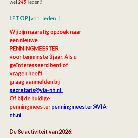
wel
245
leden!!
LET OP
[voor leden!]
Wij zijn naarstig opzoek naar
een nieuwe
PENNINGMEESTER
voor tenminste 3 jaar.
Als u
geïnteresseerd bent of
vragen heeft
graag aanmelden bij
secretaris
@via-nh.nl
Of bij de huidige
penningmeester
penningmeester@VIA-
nh.nl
De 8e activiteit van 2026: