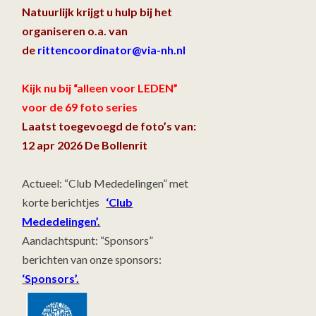
Natuurlijk krijgt u hulp bij het
organiseren o.a. van
de
rittencoordinator@via-nh.nl
Kijk nu bij “alleen voor LEDEN”
voor de 69 foto series
Laatst toegevoegd de foto’s van:
12 apr 2026 De Bollenrit
Actueel: “Club Mededelingen” met
korte berichtjes
‘Club
Mededelingen’.
Aandachtspunt: “Sponsors”
berichten van onze sponsors:
‘Sponsors’.