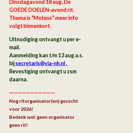
Dinsdagavond 18 aug, De
GOEDE DOELEN-avond rit.
Thema is “Molens” meer info
volgt binnenkort.
Uitnodiging ontvangt u per e-
mail.
Aanmelding kan t/m 13 aug a.s.
bij
secretaris
@via-nh.nl .
Bevestiging ontvangt u zsm
daarna.
———————————
Nog ritorganisator(en) gezocht
voor 2026!
Bedenk wel: geen organisator
geen rit!