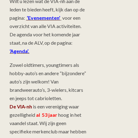
Wilt u lezen wat de VIA-nh aan de
leden te bieden heeft, kijk dan op de
pagina:
‘Evenementen’
voor een
overzicht van alle VIA activiteiten.
De agenda voor het komende jaar
staat, na de ALV, op de pagina:
‘Agenda’.
Zowel oldtimers, youngtimers als
hobby-auto’s en andere “bijzondere”
auto’s zijn welkom! Van
brandweerauto’s, 3-wielers, kitcars
en jeeps tot cabrioletten.
De VIA-nh
is een vereniging waar
gezelligheid
al 53 jaar
hoog in het
vaandel staat. Wij zijn geen
specifieke merkenclub maar hebben