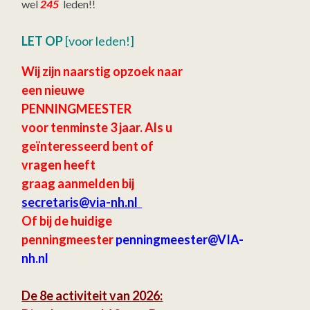
wel
245
leden!!
LET OP
[voor leden!]
Wij zijn naarstig opzoek naar
een nieuwe
PENNINGMEESTER
voor tenminste 3 jaar.
Als u
geïnteresseerd bent of
vragen heeft
graag aanmelden bij
secretaris
@via-nh.nl
Of bij de huidige
penningmeester
penningmeester@VIA-
nh.nl
De 8e activiteit van 2026: