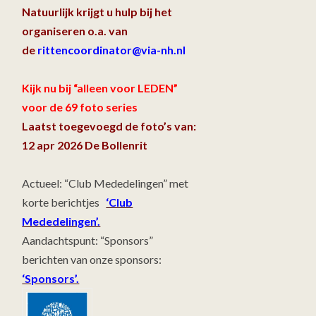
Natuurlijk krijgt u hulp bij het
organiseren o.a. van
de
rittencoordinator@via-nh.nl
Kijk nu bij “alleen voor LEDEN”
voor de 69 foto series
Laatst toegevoegd de foto’s van:
12 apr 2026 De Bollenrit
Actueel: “Club Mededelingen” met
korte berichtjes
‘Club
Mededelingen’.
Aandachtspunt: “Sponsors”
berichten van onze sponsors:
‘Sponsors’.