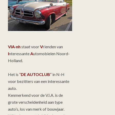
VIA-nh
staat voor
V
rienden van
I
nteressante
A
utomobielen Noord-
Holland.
Het is
“
DE AUTOCLUB
“
in N-H
voor bezitters van een interessante
auto.
Kenmerkend voor de V.I.A. is de
grote verscheidenheid aan type
auto’s, los van merk of bouwjaar.