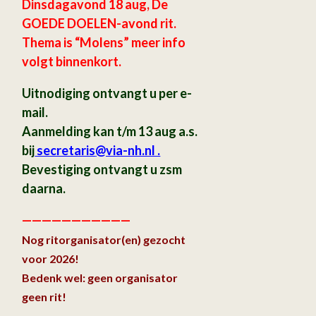
Dinsdagavond 18 aug, De
GOEDE DOELEN-avond rit.
Thema is “Molens” meer info
volgt binnenkort.
Uitnodiging ontvangt u per e-
mail.
Aanmelding kan t/m 13 aug a.s.
bij
secretaris
@via-nh.nl .
Bevestiging ontvangt u zsm
daarna.
———————————
Nog ritorganisator(en) gezocht
voor 2026!
Bedenk wel: geen organisator
geen rit!