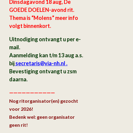
Dinsdagavond 18 aug, De
GOEDE DOELEN-avond rit.
Thema is “Molens” meer info
volgt binnenkort.
Uitnodiging ontvangt u per e-
mail.
Aanmelding kan t/m 13 aug a.s.
bij
secretaris
@via-nh.nl .
Bevestiging ontvangt u zsm
daarna.
———————————
Nog ritorganisator(en) gezocht
voor 2026!
Bedenk wel: geen organisator
geen rit!