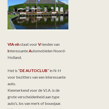
VIA-nh
staat voor
V
rienden van
I
nteressante
A
utomobielen Noord-
Holland.
Het is
“
DE AUTOCLUB
“
in N-H
voor bezitters van een interessante
auto.
Kenmerkend voor de V.I.A. is de
grote verscheidenheid aan type
auto’s, los van merk of bouwjaar.