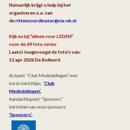
Natuurlijk krijgt u hulp bij het
organiseren o.a. van
de
rittencoordinator@via-nh.nl
Kijk nu bij “alleen voor LEDEN”
voor de 69 foto series
Laatst toegevoegd de foto’s van:
12 apr 2026 De Bollenrit
Actueel: “Club Mededelingen” met
korte berichtjes
‘Club
Mededelingen’.
Aandachtspunt: “Sponsors”
berichten van onze sponsors:
‘Sponsors’.