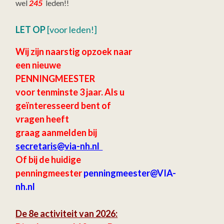
wel
245
leden!!
LET OP
[voor leden!]
Wij zijn naarstig opzoek naar
een nieuwe
PENNINGMEESTER
voor tenminste 3 jaar.
Als u
geïnteresseerd bent of
vragen heeft
graag aanmelden bij
secretaris
@via-nh.nl
Of bij de huidige
penningmeester
penningmeester@VIA-
nh.nl
De 8e activiteit van 2026: