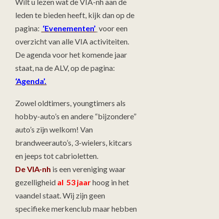
Wilt u lezen wat de VIA-nh aan de
leden te bieden heeft, kijk dan op de
pagina:
‘Evenementen’
voor een
overzicht van alle VIA activiteiten.
De agenda voor het komende jaar
staat, na de ALV, op de pagina:
‘Agenda’.
Zowel oldtimers, youngtimers als
hobby-auto’s en andere “bijzondere”
auto’s zijn welkom! Van
brandweerauto’s, 3-wielers, kitcars
en jeeps tot cabrioletten.
De VIA-nh
is een vereniging waar
gezelligheid
al 53 jaar
hoog in het
vaandel staat. Wij zijn geen
specifieke merkenclub maar hebben