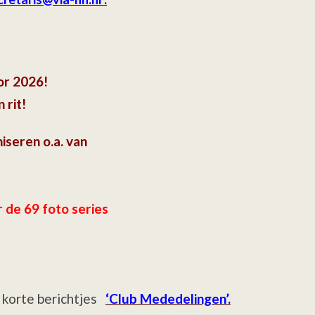
oor 2026!
 rit!
niseren o.a. van
r de 69 foto series
 korte berichtjes
‘Club Mededelingen’.