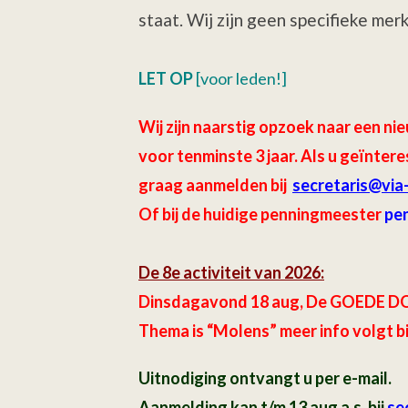
staat. Wij zijn geen specifieke me
LET OP
[voor leden!]
Wij zijn naarstig opzoek naar een
voor tenminste 3 jaar.
Als u geïntere
graag aanmelden bij
secretaris
@via
Of bij de huidige penningmeester
pe
De 8e activiteit van 2026:
Dinsdagavond 18 aug, De GOEDE DO
Thema is “Molens” meer info volgt b
Uitnodiging ontvangt u per e-mail.
Aanmelding kan t/m 13 aug a.s. bij
sec