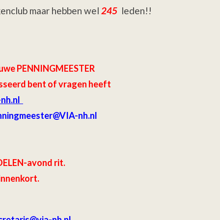
rkenclub maar hebben wel
245
leden!!
 nieuwe PENNINGMEESTER
sseerd bent of vragen heeft
-nh.nl
nningmeester@VIA-nh.nl
ELEN-avond rit.
innenkort.
retaris
@via-nh.nl .