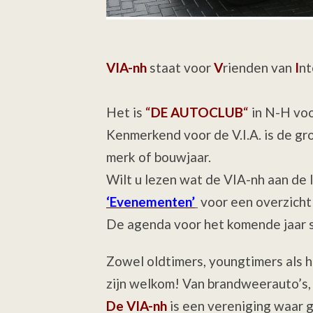
VIA-nh
staat voor
V
rienden van
I
nt
Het is
“
DE AUTOCLUB
“
in N-H voo
Kenmerkend voor de V.I.A. is de gr
merk of bouwjaar.
Wilt u lezen wat de VIA-nh aan de 
‘Evenementen’
voor een overzicht 
De agenda voor het komende jaar s
Zowel oldtimers, youngtimers als h
zijn welkom! Van brandweerauto’s, 3
De VIA-nh
is een vereniging waar 