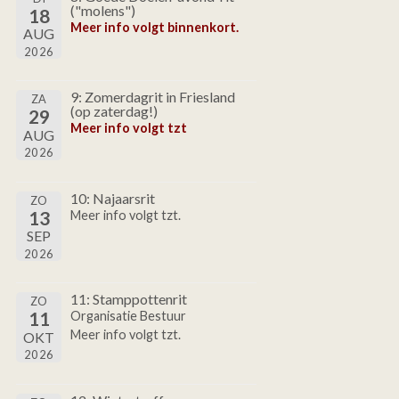
("molens")
18
Meer info volgt binnenkort.
AUG
2026
9: Zomerdagrit in Friesland
ZA
(op zaterdag!)
29
Meer info volgt tzt
AUG
2026
10: Najaarsrit
ZO
13
Meer info volgt tzt.
SEP
2026
11: Stamppottenrit
ZO
11
Organisatie Bestuur
Meer info volgt tzt.
OKT
2026