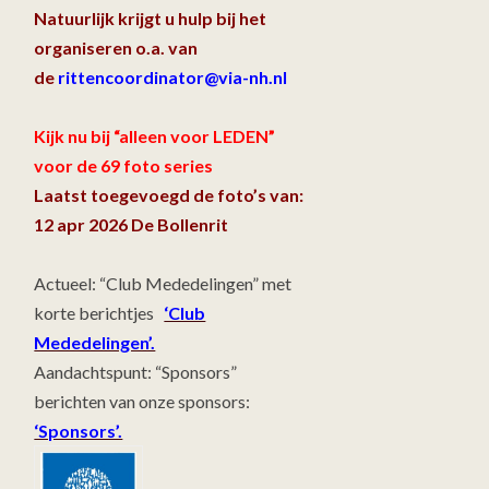
Natuurlijk krijgt u hulp bij het
organiseren o.a. van
de
rittencoordinator@via-nh.nl
Kijk nu bij “alleen voor LEDEN”
voor de 69 foto series
Laatst toegevoegd de foto’s van:
12 apr 2026 De Bollenrit
Actueel: “Club Mededelingen” met
korte berichtjes
‘Club
Mededelingen’.
Aandachtspunt: “Sponsors”
berichten van onze sponsors:
‘Sponsors’.