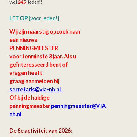
wel
245
leden!!
LET OP
[voor leden!]
Wij zijn naarstig opzoek naar
een nieuwe
PENNINGMEESTER
voor tenminste 3 jaar.
Als u
geïnteresseerd bent of
vragen heeft
graag aanmelden bij
secretaris
@via-nh.nl
Of bij de huidige
penningmeester
penningmeester@VIA-
nh.nl
De 8e activiteit van 2026: