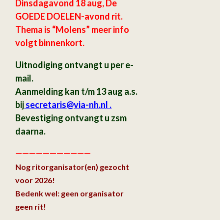
Dinsdagavond 18 aug, De
GOEDE DOELEN-avond rit.
Thema is “Molens” meer info
volgt binnenkort.
Uitnodiging ontvangt u per e-
mail.
Aanmelding kan t/m 13 aug a.s.
bij
secretaris
@via-nh.nl .
Bevestiging ontvangt u zsm
daarna.
———————————
Nog ritorganisator(en) gezocht
voor 2026!
Bedenk wel: geen organisator
geen rit!