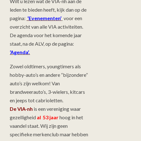
Wilt u lezen wat de VIA-nh aan de
leden te bieden heeft, kijk dan op de
pagina:
‘Evenementen’
voor een
overzicht van alle VIA activiteiten.
De agenda voor het komende jaar
staat, na de ALV, op de pagina:
‘Agenda’.
Zowel oldtimers, youngtimers als
hobby-auto’s en andere “bijzondere”
auto’s zijn welkom! Van
brandweerauto’s, 3-wielers, kitcars
en jeeps tot cabrioletten.
De VIA-nh
is een vereniging waar
gezelligheid
al 53 jaar
hoog in het
vaandel staat. Wij zijn geen
specifieke merkenclub maar hebben