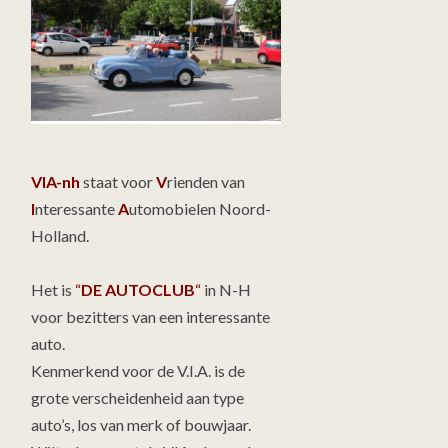
VIA-nh
staat voor
V
rienden van
I
nteressante
A
utomobielen Noord-
Holland.
Het is
“
DE AUTOCLUB
“
in N-H
voor bezitters van een interessante
auto.
Kenmerkend voor de V.I.A. is de
grote verscheidenheid aan type
auto’s, los van merk of bouwjaar.