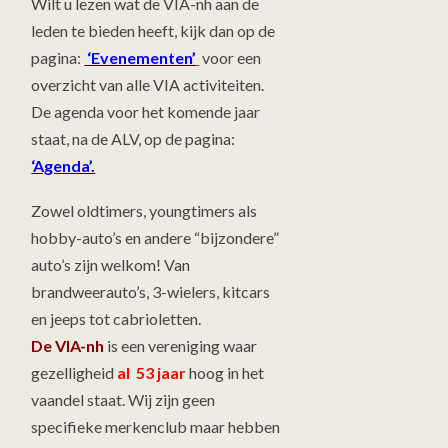
Wilt u lezen wat de VIA-nh aan de
leden te bieden heeft, kijk dan op de
pagina:
‘Evenementen’
voor een
overzicht van alle VIA activiteiten.
De agenda voor het komende jaar
staat, na de ALV, op de pagina:
‘Agenda’.
Zowel oldtimers, youngtimers als
hobby-auto’s en andere “bijzondere”
auto’s zijn welkom! Van
brandweerauto’s, 3-wielers, kitcars
en jeeps tot cabrioletten.
De VIA-nh
is een vereniging waar
gezelligheid
al 53 jaar
hoog in het
vaandel staat. Wij zijn geen
specifieke merkenclub maar hebben