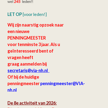
wel
245
leden!!
LET OP
[voor leden!]
Wij zijn naarstig opzoek naar
een nieuwe
PENNINGMEESTER
voor tenminste 3 jaar.
Als u
geïnteresseerd bent of
vragen heeft
graag aanmelden bij
secretaris
@via-nh.nl
Of bij de huidige
penningmeester
penningmeester@VIA-
nh.nl
De 8e activiteit van 2026: