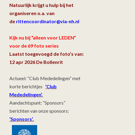
Natuurlijk krijgt u hulp bij het
organiseren o.a. van
de
rittencoordinator@via-nh.nl
Kijk nu bij “alleen voor LEDEN”
voor de 69 foto series
Laatst toegevoegd de foto’s van:
12 apr 2026 De Bollenrit
Actueel: “Club Mededelingen” met
korte berichtjes
‘Club
Mededelingen’.
Aandachtspunt: “Sponsors”
berichten van onze sponsors:
‘Sponsors’.