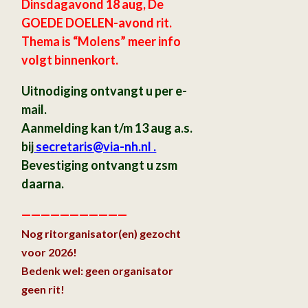
Dinsdagavond 18 aug, De
GOEDE DOELEN-avond rit.
Thema is “Molens” meer info
volgt binnenkort.
Uitnodiging ontvangt u per e-
mail.
Aanmelding kan t/m 13 aug a.s.
bij
secretaris
@via-nh.nl .
Bevestiging ontvangt u zsm
daarna.
———————————
Nog ritorganisator(en) gezocht
voor 2026!
Bedenk wel: geen organisator
geen rit!