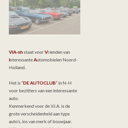
VIA-nh
staat voor
V
rienden van
I
nteressante
A
utomobielen Noord-
Holland.
Het is
“
DE AUTOCLUB
“
in N-H
voor bezitters van een interessante
auto.
Kenmerkend voor de V.I.A. is de
grote verscheidenheid aan type
auto’s, los van merk of bouwjaar.