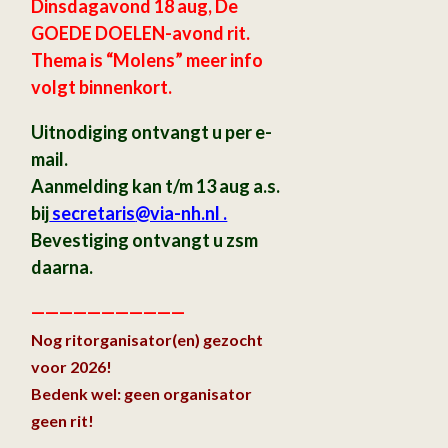
Dinsdagavond 18 aug, De
GOEDE DOELEN-avond rit.
Thema is “Molens” meer info
volgt binnenkort.
Uitnodiging ontvangt u per e-
mail.
Aanmelding kan t/m 13 aug a.s.
bij
secretaris
@via-nh.nl .
Bevestiging ontvangt u zsm
daarna.
———————————
Nog ritorganisator(en) gezocht
voor 2026!
Bedenk wel: geen organisator
geen rit!