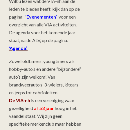
Wilt u lezen wat de VIA-nh aan de
leden te bieden heeft, kijk dan op de
pagina:
‘Evenementen’
voor een
overzicht van alle VIA activiteiten.
De agenda voor het komende jaar
staat, na de ALV, op de pagina:
‘Agenda’.
Zowel oldtimers, youngtimers als
hobby-auto’s en andere “bijzondere”
auto’s zijn welkom! Van
brandweerauto’s, 3-wielers, kitcars
en jeeps tot cabrioletten.
De VIA-nh
is een vereniging waar
gezelligheid
al 53 jaar
hoog in het
vaandel staat. Wij zijn geen
specifieke merkenclub maar hebben