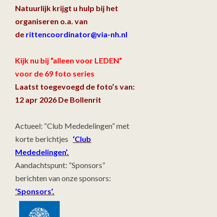
Natuurlijk krijgt u hulp bij het
organiseren o.a. van
de
rittencoordinator@via-nh.nl
Kijk nu bij “alleen voor LEDEN”
voor de 69 foto series
Laatst toegevoegd de foto’s van:
12 apr 2026 De Bollenrit
Actueel: “Club Mededelingen” met
korte berichtjes
‘Club
Mededelingen’.
Aandachtspunt: “Sponsors”
berichten van onze sponsors:
‘Sponsors’.