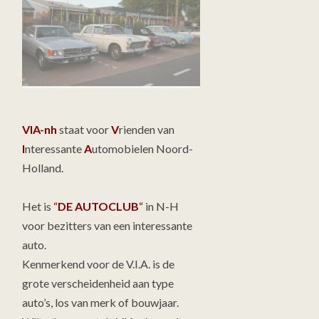
VIA-nh
staat voor
V
rienden van
I
nteressante
A
utomobielen Noord-
Holland.
Het is
“
DE AUTOCLUB
“
in N-H
voor bezitters van een interessante
auto.
Kenmerkend voor de V.I.A. is de
grote verscheidenheid aan type
auto’s, los van merk of bouwjaar.