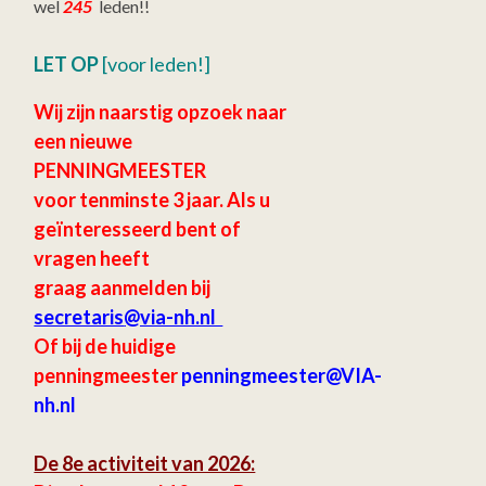
wel
245
leden!!
LET OP
[voor leden!]
Wij zijn naarstig opzoek naar
een nieuwe
PENNINGMEESTER
voor tenminste 3 jaar.
Als u
geïnteresseerd bent of
vragen heeft
graag aanmelden bij
secretaris
@via-nh.nl
Of bij de huidige
penningmeester
penningmeester@VIA-
nh.nl
De 8e activiteit van 2026: