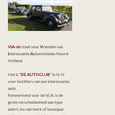
VIA-nh
staat voor
V
rienden van
I
nteressante
A
utomobielen Noord-
Holland.
Het is
“
DE AUTOCLUB
“
in N-H
voor bezitters van een interessante
auto.
Kenmerkend voor de V.I.A. is de
grote verscheidenheid aan type
auto’s, los van merk of bouwjaar.