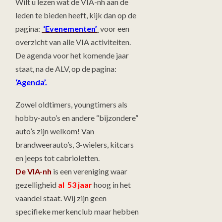
Wilt u lezen wat de VIA-nh aan de
leden te bieden heeft, kijk dan op de
pagina:
‘Evenementen’
voor een
overzicht van alle VIA activiteiten.
De agenda voor het komende jaar
staat, na de ALV, op de pagina:
‘Agenda’.
Zowel oldtimers, youngtimers als
hobby-auto’s en andere “bijzondere”
auto’s zijn welkom! Van
brandweerauto’s, 3-wielers, kitcars
en jeeps tot cabrioletten.
De VIA-nh
is een vereniging waar
gezelligheid
al 53 jaar
hoog in het
vaandel staat. Wij zijn geen
specifieke merkenclub maar hebben