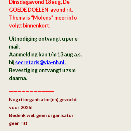
Dinsdagavond 18 aug, De
GOEDE DOELEN-avond rit.
Thema is “Molens” meer info
volgt binnenkort.
Uitnodiging ontvangt u per e-
mail.
Aanmelding kan t/m 13 aug a.s.
bij
secretaris
@via-nh.nl .
Bevestiging ontvangt u zsm
daarna.
———————————
Nog ritorganisator(en) gezocht
voor 2026!
Bedenk wel: geen organisator
geen rit!