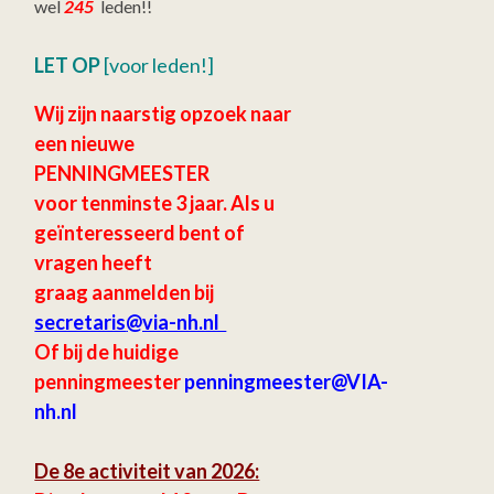
wel
245
leden!!
LET OP
[voor leden!]
Wij zijn naarstig opzoek naar
een nieuwe
PENNINGMEESTER
voor tenminste 3 jaar.
Als u
geïnteresseerd bent of
vragen heeft
graag aanmelden bij
secretaris
@via-nh.nl
Of bij de huidige
penningmeester
penningmeester@VIA-
nh.nl
De 8e activiteit van 2026: