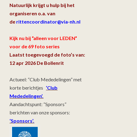
Natuurlijk krijgt u hulp bij het
organiseren o.a. van
de
rittencoordinator@via-nh.nl
Kijk nu bij “alleen voor LEDEN”
voor de 69 foto series
Laatst toegevoegd de foto’s van:
12 apr 2026 De Bollenrit
Actueel: “Club Mededelingen” met
korte berichtjes
‘Club
Mededelingen’.
Aandachtspunt: “Sponsors”
berichten van onze sponsors:
‘Sponsors’.