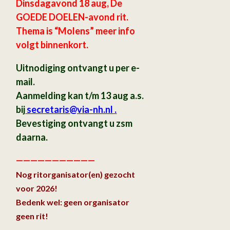
Dinsdagavond 18 aug, De
GOEDE DOELEN-avond rit.
Thema is “Molens” meer info
volgt binnenkort.
Uitnodiging ontvangt u per e-
mail.
Aanmelding kan t/m 13 aug a.s.
bij
secretaris
@via-nh.nl .
Bevestiging ontvangt u zsm
daarna.
———————————
Nog ritorganisator(en) gezocht
voor 2026!
Bedenk wel: geen organisator
geen rit!