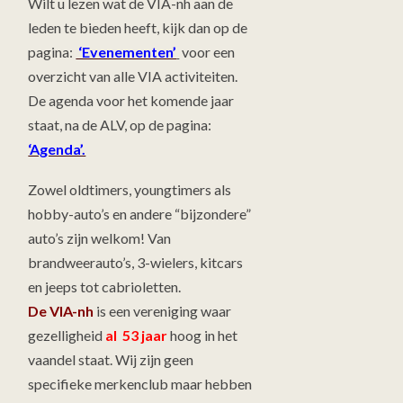
Wilt u lezen wat de VIA-nh aan de
leden te bieden heeft, kijk dan op de
pagina:
‘Evenementen’
voor een
overzicht van alle VIA activiteiten.
De agenda voor het komende jaar
staat, na de ALV, op de pagina:
‘Agenda’.
Zowel oldtimers, youngtimers als
hobby-auto’s en andere “bijzondere”
auto’s zijn welkom! Van
brandweerauto’s, 3-wielers, kitcars
en jeeps tot cabrioletten.
De VIA-nh
is een vereniging waar
gezelligheid
al 53 jaar
hoog in het
vaandel staat. Wij zijn geen
specifieke merkenclub maar hebben