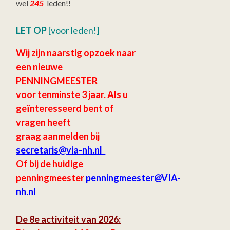
wel
245
leden!!
LET OP
[voor leden!]
Wij zijn naarstig opzoek naar
een nieuwe
PENNINGMEESTER
voor tenminste 3 jaar.
Als u
geïnteresseerd bent of
vragen heeft
graag aanmelden bij
secretaris
@via-nh.nl
Of bij de huidige
penningmeester
penningmeester@VIA-
nh.nl
De 8e activiteit van 2026: