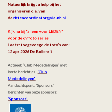
Natuurlijk krijgt u hulp bij het
organiseren o.a. van
de
rittencoordinator@via-nh.nl
Kijk nu bij “alleen voor LEDEN”
voor de 69 foto series
Laatst toegevoegd de foto’s van:
12 apr 2026 De Bollenrit
Actueel: “Club Mededelingen” met
korte berichtjes
‘Club
Mededelingen’.
Aandachtspunt: “Sponsors”
berichten van onze sponsors:
‘Sponsors’.