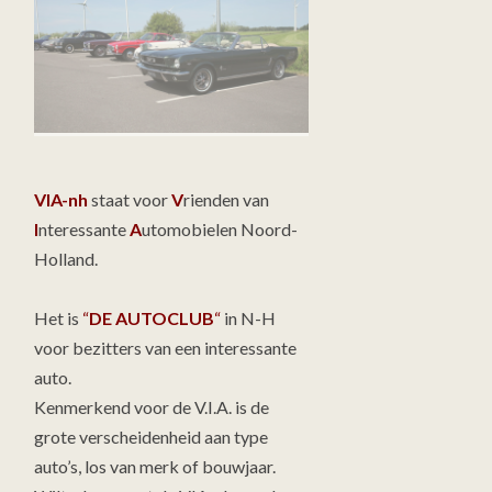
VIA-nh
staat voor
V
rienden van
I
nteressante
A
utomobielen Noord-
Holland.
Het is
“
DE AUTOCLUB
“
in N-H
voor bezitters van een interessante
auto.
Kenmerkend voor de V.I.A. is de
grote verscheidenheid aan type
auto’s, los van merk of bouwjaar.