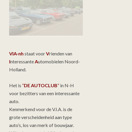
VIA-nh
staat voor
V
rienden van
I
nteressante
A
utomobielen Noord-
Holland.
Het is
“
DE AUTOCLUB
“
in N-H
voor bezitters van een interessante
auto.
Kenmerkend voor de V.I.A. is de
grote verscheidenheid aan type
auto’s, los van merk of bouwjaar.