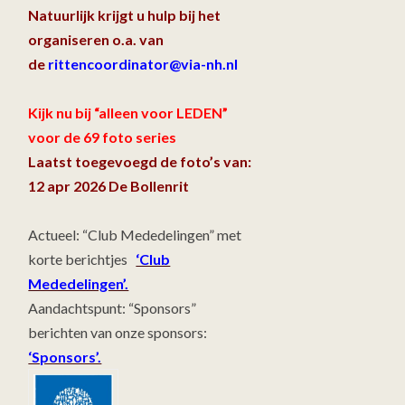
Natuurlijk krijgt u hulp bij het
organiseren o.a. van
de
rittencoordinator@via-nh.nl
Kijk nu bij “alleen voor LEDEN”
voor de 69 foto series
Laatst toegevoegd de foto’s van:
12 apr 2026 De Bollenrit
Actueel: “Club Mededelingen” met
korte berichtjes
‘Club
Mededelingen’.
Aandachtspunt: “Sponsors”
berichten van onze sponsors:
‘Sponsors’.