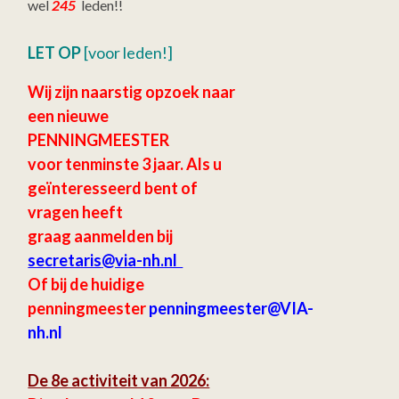
wel
245
leden!!
LET OP
[voor leden!]
Wij zijn naarstig opzoek naar
een nieuwe
PENNINGMEESTER
voor tenminste 3 jaar.
Als u
geïnteresseerd bent of
vragen heeft
graag aanmelden bij
secretaris
@via-nh.nl
Of bij de huidige
penningmeester
penningmeester@VIA-
nh.nl
De 8e activiteit van 2026: