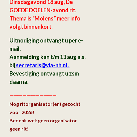
Dinsdagavond 18 aug, De
GOEDE DOELEN-avond rit.
Thema is “Molens” meer info
volgt binnenkort.
Uitnodiging ontvangt u per e-
mail.
Aanmelding kan t/m 13 aug a.s.
bij
secretaris
@via-nh.nl .
Bevestiging ontvangt u zsm
daarna.
———————————
Nog ritorganisator(en) gezocht
voor 2026!
Bedenk wel: geen organisator
geen rit!