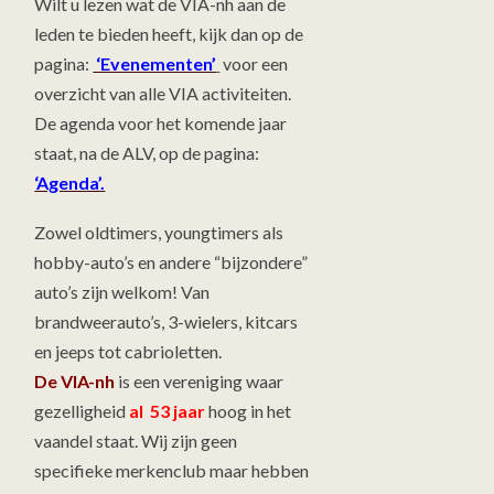
Wilt u lezen wat de VIA-nh aan de
leden te bieden heeft, kijk dan op de
pagina:
‘Evenementen’
voor een
overzicht van alle VIA activiteiten.
De agenda voor het komende jaar
staat, na de ALV, op de pagina:
‘Agenda’.
Zowel oldtimers, youngtimers als
hobby-auto’s en andere “bijzondere”
auto’s zijn welkom! Van
brandweerauto’s, 3-wielers, kitcars
en jeeps tot cabrioletten.
De VIA-nh
is een vereniging waar
gezelligheid
al 53 jaar
hoog in het
vaandel staat. Wij zijn geen
specifieke merkenclub maar hebben