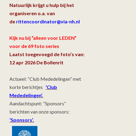
Natuurlijk krijgt u hulp bij het
organiseren o.a. van
de
rittencoordinator@via-nh.nl
Kijk nu bij “alleen voor LEDEN”
voor de 69 foto series
Laatst toegevoegd de foto’s van:
12 apr 2026 De Bollenrit
Actueel: “Club Mededelingen” met
korte berichtjes
‘Club
Mededelingen’.
Aandachtspunt: “Sponsors”
berichten van onze sponsors:
‘Sponsors’.