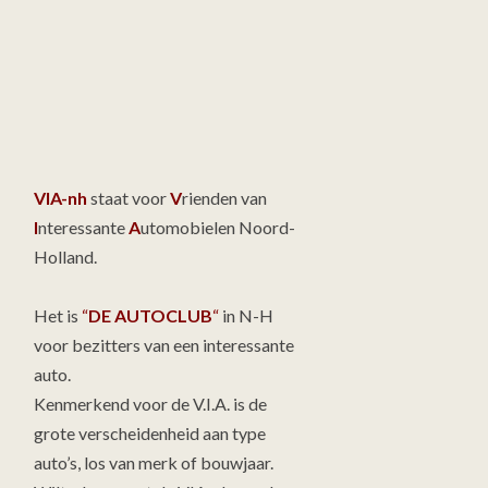
VIA-nh
staat voor
V
rienden van
I
nteressante
A
utomobielen Noord-
Holland.
Het is
“
DE AUTOCLUB
“
in N-H
voor bezitters van een interessante
auto.
Kenmerkend voor de V.I.A. is de
grote verscheidenheid aan type
auto’s, los van merk of bouwjaar.