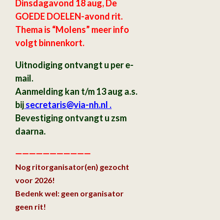
Dinsdagavond 18 aug, De
GOEDE DOELEN-avond rit.
Thema is “Molens” meer info
volgt binnenkort.
Uitnodiging ontvangt u per e-
mail.
Aanmelding kan t/m 13 aug a.s.
bij
secretaris
@via-nh.nl .
Bevestiging ontvangt u zsm
daarna.
———————————
Nog ritorganisator(en) gezocht
voor 2026!
Bedenk wel: geen organisator
geen rit!