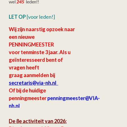
wel
245
leden!!
LET OP
[voor leden!]
Wij zijn naarstig opzoek naar
een nieuwe
PENNINGMEESTER
voor tenminste 3 jaar.
Als u
geïnteresseerd bent of
vragen heeft
graag aanmelden bij
secretaris
@via-nh.nl
Of bij de huidige
penningmeester
penningmeester@VIA-
nh.nl
De 8e activiteit van 2026: