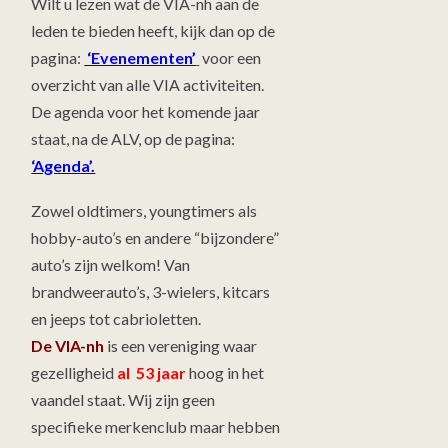
Wilt u lezen wat de VIA-nh aan de
leden te bieden heeft, kijk dan op de
pagina:
‘Evenementen’
voor een
overzicht van alle VIA activiteiten.
De agenda voor het komende jaar
staat, na de ALV, op de pagina:
‘Agenda’.
Zowel oldtimers, youngtimers als
hobby-auto’s en andere “bijzondere”
auto’s zijn welkom! Van
brandweerauto’s, 3-wielers, kitcars
en jeeps tot cabrioletten.
De VIA-nh
is een vereniging waar
gezelligheid
al 53 jaar
hoog in het
vaandel staat. Wij zijn geen
specifieke merkenclub maar hebben