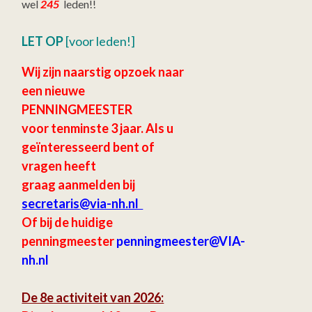
wel
245
leden!!
LET OP
[voor leden!]
Wij zijn naarstig opzoek naar
een nieuwe
PENNINGMEESTER
voor tenminste 3 jaar.
Als u
geïnteresseerd bent of
vragen heeft
graag aanmelden bij
secretaris
@via-nh.nl
Of bij de huidige
penningmeester
penningmeester@VIA-
nh.nl
De 8e activiteit van 2026: