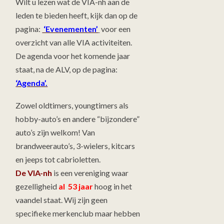
Wilt u lezen wat de VIA-nh aan de
leden te bieden heeft, kijk dan op de
pagina:
‘Evenementen’
voor een
overzicht van alle VIA activiteiten.
De agenda voor het komende jaar
staat, na de ALV, op de pagina:
‘Agenda’.
Zowel oldtimers, youngtimers als
hobby-auto’s en andere “bijzondere”
auto’s zijn welkom! Van
brandweerauto’s, 3-wielers, kitcars
en jeeps tot cabrioletten.
De VIA-nh
is een vereniging waar
gezelligheid
al 53 jaar
hoog in het
vaandel staat. Wij zijn geen
specifieke merkenclub maar hebben