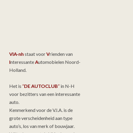
VIA-nh
staat voor
V
rienden van
I
nteressante
A
utomobielen Noord-
Holland.
Het is
“
DE AUTOCLUB
“
in N-H
voor bezitters van een interessante
auto.
Kenmerkend voor de V.I.A. is de
grote verscheidenheid aan type
auto’s, los van merk of bouwjaar.