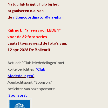
Natuurlijk krijgt u hulp bij het
organiseren o.a. van
de
rittencoordinator@via-nh.nl
Kijk nu bij “alleen voor LEDEN”
voor de 69 foto series
Laatst toegevoegd de foto’s van:
12 apr 2026 De Bollenrit
Actueel: “Club Mededelingen” met
korte berichtjes
‘Club
Mededelingen’.
Aandachtspunt: “Sponsors”
berichten van onze sponsors:
‘Sponsors’.