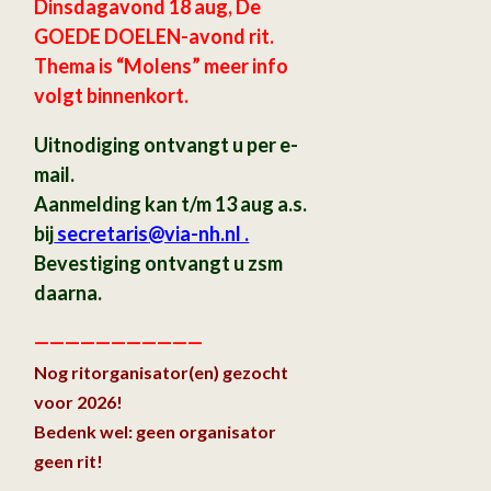
Dinsdagavond 18 aug, De
GOEDE DOELEN-avond rit.
Thema is “Molens” meer info
volgt binnenkort.
Uitnodiging ontvangt u per e-
mail.
Aanmelding kan t/m 13 aug a.s.
bij
secretaris
@via-nh.nl .
Bevestiging ontvangt u zsm
daarna.
———————————
Nog ritorganisator(en) gezocht
voor 2026!
Bedenk wel: geen organisator
geen rit!