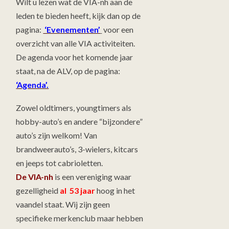
Wilt u lezen wat de VIA-nh aan de
leden te bieden heeft, kijk dan op de
pagina:
‘Evenementen’
voor een
overzicht van alle VIA activiteiten.
De agenda voor het komende jaar
staat, na de ALV, op de pagina:
‘Agenda’.
Zowel oldtimers, youngtimers als
hobby-auto’s en andere “bijzondere”
auto’s zijn welkom! Van
brandweerauto’s, 3-wielers, kitcars
en jeeps tot cabrioletten.
De VIA-nh
is een vereniging waar
gezelligheid
al 53 jaar
hoog in het
vaandel staat. Wij zijn geen
specifieke merkenclub maar hebben