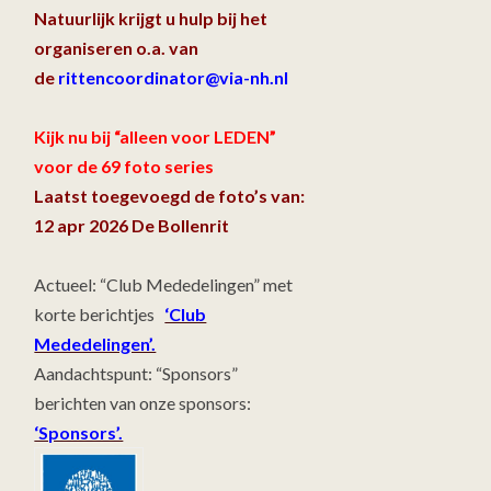
Natuurlijk krijgt u hulp bij het
organiseren o.a. van
de
rittencoordinator@via-nh.nl
Kijk nu bij “alleen voor LEDEN”
voor de 69 foto series
Laatst toegevoegd de foto’s van:
12 apr 2026 De Bollenrit
Actueel: “Club Mededelingen” met
korte berichtjes
‘Club
Mededelingen’.
Aandachtspunt: “Sponsors”
berichten van onze sponsors:
‘Sponsors’.