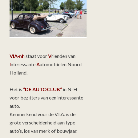
VIA-nh
staat voor
V
rienden van
I
nteressante
A
utomobielen Noord-
Holland.
Het is
“
DE AUTOCLUB
“
in N-H
voor bezitters van een interessante
auto.
Kenmerkend voor de V.I.A. is de
grote verscheidenheid aan type
auto’s, los van merk of bouwjaar.