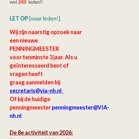
wel
245
leden!!
LET OP
[voor leden!]
Wij zijn naarstig opzoek naar
een nieuwe
PENNINGMEESTER
voor tenminste 3 jaar.
Als u
geïnteresseerd bent of
vragen heeft
graag aanmelden bij
secretaris
@via-nh.nl
Of bij de huidige
penningmeester
penningmeester@VIA-
nh.nl
De 8e activiteit van 2026: