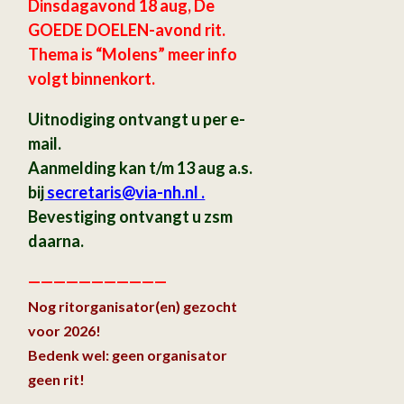
Dinsdagavond 18 aug, De
GOEDE DOELEN-avond rit.
Thema is “Molens” meer info
volgt binnenkort.
Uitnodiging ontvangt u per e-
mail.
Aanmelding kan t/m 13 aug a.s.
bij
secretaris
@via-nh.nl .
Bevestiging ontvangt u zsm
daarna.
———————————
Nog ritorganisator(en) gezocht
voor 2026!
Bedenk wel: geen organisator
geen rit!