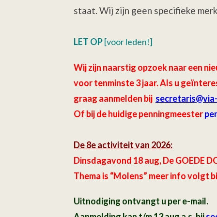
staat. Wij zijn geen specifieke me
LET OP
[voor leden!]
Wij zijn naarstig opzoek naar een
voor tenminste 3 jaar.
Als u geïntere
graag aanmelden bij
secretaris
@via
Of bij de huidige penningmeester
pe
De 8e activiteit van 2026:
Dinsdagavond 18 aug, De GOEDE DO
Thema is “Molens” meer info volgt b
Uitnodiging ontvangt u per e-mail.
Aanmelding kan t/m 13 aug a.s. bij
sec