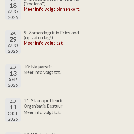
("molens")
18
Meer info volgt binnenkort.
AUG
2026
9: Zomerdagrit in Friesland
ZA
(op zaterdag!)
29
Meer info volgt tzt
AUG
2026
10: Najaarsrit
ZO
13
Meer info volgt tzt.
SEP
2026
11: Stamppottenrit
ZO
11
Organisatie Bestuur
Meer info volgt tzt.
OKT
2026