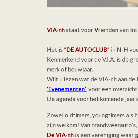
VIA-nh
staat voor
V
rienden van
I
nt
Het is
“
DE AUTOCLUB
“
in N-H voo
Kenmerkend voor de V.I.A. is de gr
merk of bouwjaar.
Wilt u lezen wat de VIA-nh aan de 
‘Evenementen’
voor een overzicht 
De agenda voor het komende jaar s
Zowel oldtimers, youngtimers als h
zijn welkom! Van brandweerauto’s, 3
De VIA-nh
is een vereniging waar 