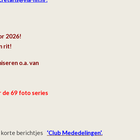
oor 2026!
 rit!
niseren o.a. van
r de 69 foto series
 korte berichtjes
‘Club Mededelingen’.