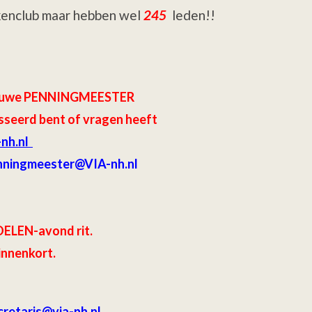
rkenclub maar hebben wel
245
leden!!
 nieuwe PENNINGMEESTER
sseerd bent of vragen heeft
-nh.nl
nningmeester@VIA-nh.nl
ELEN-avond rit.
innenkort.
retaris
@via-nh.nl .