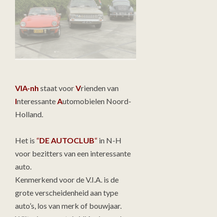
VIA-nh
staat voor
V
rienden van
I
nteressante
A
utomobielen Noord-
Holland.
Het is
“
DE AUTOCLUB
“
in N-H
voor bezitters van een interessante
auto.
Kenmerkend voor de V.I.A. is de
grote verscheidenheid aan type
auto’s, los van merk of bouwjaar.