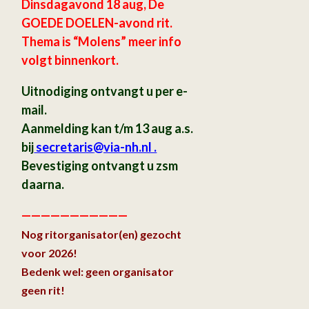
Dinsdagavond 18 aug, De
GOEDE DOELEN-avond rit.
Thema is “Molens” meer info
volgt binnenkort.
Uitnodiging ontvangt u per e-
mail.
Aanmelding kan t/m 13 aug a.s.
bij
secretaris
@via-nh.nl .
Bevestiging ontvangt u zsm
daarna.
———————————
Nog ritorganisator(en) gezocht
voor 2026!
Bedenk wel: geen organisator
geen rit!