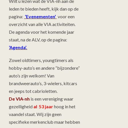
Wilt u lezen wat de VIA-nh aan de
leden te bieden heeft, kijk dan op de
pagina:
‘Evenementen’
voor een
overzicht van alle VIA activiteiten.
De agenda voor het komende jaar
staat, na de ALV, op de pagina:
‘Agenda’.
Zowel oldtimers, youngtimers als
hobby-auto’s en andere “bijzondere”
auto’s zijn welkom! Van
brandweerauto’s, 3-wielers, kitcars
en jeeps tot cabrioletten.
De VIA-nh
is een vereniging waar
gezelligheid
al 53 jaar
hoog in het
vaandel staat. Wij zijn geen
specifieke merkenclub maar hebben