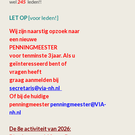
wel
245
leden!!
LET OP
[voor leden!]
Wij zijn naarstig opzoek naar
een nieuwe
PENNINGMEESTER
voor tenminste 3 jaar.
Als u
geïnteresseerd bent of
vragen heeft
graag aanmelden bij
secretaris
@via-nh.nl
Of bij de huidige
penningmeester
penningmeester@VIA-
nh.nl
De 8e activiteit van 2026: