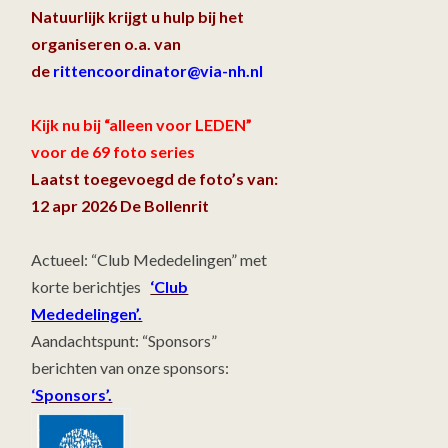
Natuurlijk krijgt u hulp bij het
organiseren o.a. van
de
rittencoordinator@via-nh.nl
Kijk nu bij “alleen voor LEDEN”
voor de 69 foto series
Laatst toegevoegd de foto’s van:
12 apr 2026 De Bollenrit
Actueel: “Club Mededelingen” met
korte berichtjes
‘Club
Mededelingen’.
Aandachtspunt: “Sponsors”
berichten van onze sponsors:
‘Sponsors’.