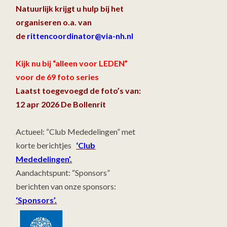
Natuurlijk krijgt u hulp bij het
organiseren o.a. van
de
rittencoordinator@via-nh.nl
Kijk nu bij “alleen voor LEDEN”
voor de 69 foto series
Laatst toegevoegd de foto’s van:
12 apr 2026 De Bollenrit
Actueel: “Club Mededelingen” met
korte berichtjes
‘Club
Mededelingen’.
Aandachtspunt: “Sponsors”
berichten van onze sponsors:
‘Sponsors’.