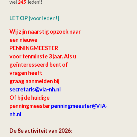
wel
245
leden!!
LET OP
[voor leden!]
Wij zijn naarstig opzoek naar
een nieuwe
PENNINGMEESTER
voor tenminste 3 jaar.
Als u
geïnteresseerd bent of
vragen heeft
graag aanmelden bij
secretaris
@via-nh.nl
Of bij de huidige
penningmeester
penningmeester@VIA-
nh.nl
De 8e activiteit van 2026: