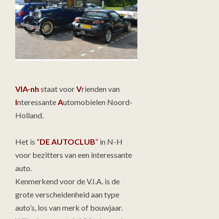
VIA-nh
staat voor
V
rienden van
I
nteressante
A
utomobielen Noord-
Holland.
Het is
“
DE AUTOCLUB
“
in N-H
voor bezitters van een interessante
auto.
Kenmerkend voor de V.I.A. is de
grote verscheidenheid aan type
auto’s, los van merk of bouwjaar.