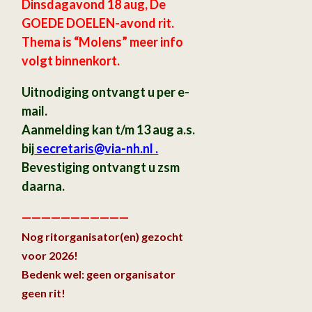
Dinsdagavond 18 aug, De
GOEDE DOELEN-avond rit.
Thema is “Molens” meer info
volgt binnenkort.
Uitnodiging ontvangt u per e-
mail.
Aanmelding kan t/m 13 aug a.s.
bij
secretaris
@via-nh.nl .
Bevestiging ontvangt u zsm
daarna.
———————————
Nog ritorganisator(en) gezocht
voor 2026!
Bedenk wel: geen organisator
geen rit!