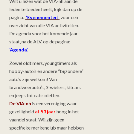
Wilt u lezen wat de VIA-nh aan de
leden te bieden heeft, kijk dan op de
pagina:
‘Evenementen’
voor een
overzicht van alle VIA activiteiten.
De agenda voor het komende jaar
staat, na de ALV, op de pagina:
‘Agenda’.
Zowel oldtimers, youngtimers als
hobby-auto’s en andere “bijzondere”
auto’s zijn welkom! Van
brandweerauto’s, 3-wielers, kitcars
en jeeps tot cabrioletten.
De VIA-nh
is een vereniging waar
gezelligheid
al 53 jaar
hoog in het
vaandel staat. Wij zijn geen
specifieke merkenclub maar hebben