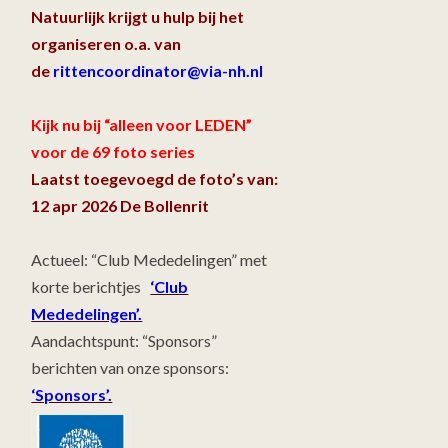
Natuurlijk krijgt u hulp bij het
organiseren o.a. van
de
rittencoordinator@via-nh.nl
Kijk nu bij “alleen voor LEDEN”
voor de 69 foto series
Laatst toegevoegd de foto’s van:
12 apr 2026 De Bollenrit
Actueel: “Club Mededelingen” met
korte berichtjes
‘Club
Mededelingen’.
Aandachtspunt: “Sponsors”
berichten van onze sponsors:
‘Sponsors’.