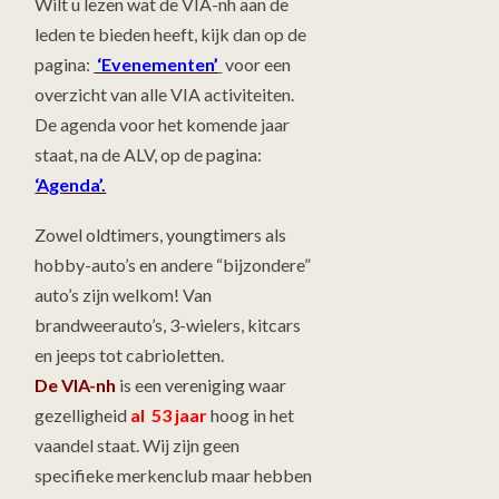
Wilt u lezen wat de VIA-nh aan de
leden te bieden heeft, kijk dan op de
pagina:
‘Evenementen’
voor een
overzicht van alle VIA activiteiten.
De agenda voor het komende jaar
staat, na de ALV, op de pagina:
‘Agenda’.
Zowel oldtimers, youngtimers als
hobby-auto’s en andere “bijzondere”
auto’s zijn welkom! Van
brandweerauto’s, 3-wielers, kitcars
en jeeps tot cabrioletten.
De VIA-nh
is een vereniging waar
gezelligheid
al 53 jaar
hoog in het
vaandel staat. Wij zijn geen
specifieke merkenclub maar hebben