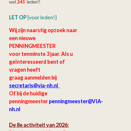
wel
245
leden!!
LET OP
[voor leden!]
Wij zijn naarstig opzoek naar
een nieuwe
PENNINGMEESTER
voor tenminste 3 jaar.
Als u
geïnteresseerd bent of
vragen heeft
graag aanmelden bij
secretaris
@via-nh.nl
Of bij de huidige
penningmeester
penningmeester@VIA-
nh.nl
De 8e activiteit van 2026: