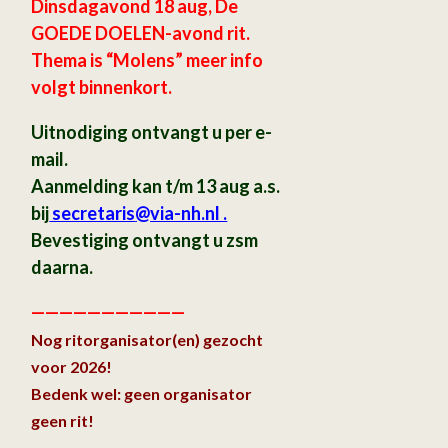
Dinsdagavond 18 aug, De
GOEDE DOELEN-avond rit.
Thema is “Molens” meer info
volgt binnenkort.
Uitnodiging ontvangt u per e-
mail.
Aanmelding kan t/m 13 aug a.s.
bij
secretaris
@via-nh.nl .
Bevestiging ontvangt u zsm
daarna.
———————————
Nog ritorganisator(en) gezocht
voor 2026!
Bedenk wel: geen organisator
geen rit!