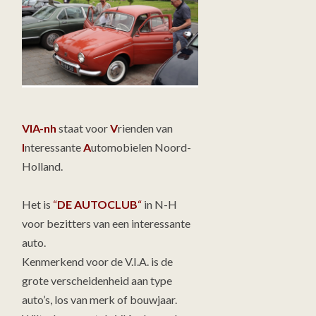
VIA-nh
staat voor
V
rienden van
I
nteressante
A
utomobielen Noord-
Holland.
Het is
“
DE AUTOCLUB
“
in N-H
voor bezitters van een interessante
auto.
Kenmerkend voor de V.I.A. is de
grote verscheidenheid aan type
auto’s, los van merk of bouwjaar.