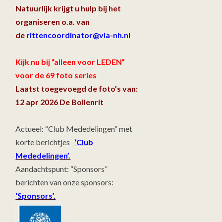
Natuurlijk krijgt u hulp bij het
organiseren o.a. van
de
rittencoordinator@via-nh.nl
Kijk nu bij “alleen voor LEDEN”
voor de 69 foto series
Laatst toegevoegd de foto’s van:
12 apr 2026 De Bollenrit
Actueel: “Club Mededelingen” met
korte berichtjes
‘Club
Mededelingen’.
Aandachtspunt: “Sponsors”
berichten van onze sponsors:
‘Sponsors’.