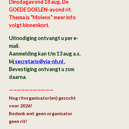
Dinsdagavond 18 aug, De
GOEDE DOELEN-avond rit.
Thema is “Molens” meer info
volgt binnenkort.
Uitnodiging ontvangt u per e-
mail.
Aanmelding kan t/m 13 aug a.s.
bij
secretaris
@via-nh.nl .
Bevestiging ontvangt u zsm
daarna.
———————————
Nog ritorganisator(en) gezocht
voor 2026!
Bedenk wel: geen organisator
geen rit!