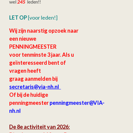
wel
245
leden!!
LET OP
[voor leden!]
Wij zijn naarstig opzoek naar
een nieuwe
PENNINGMEESTER
voor tenminste 3 jaar.
Als u
geïnteresseerd bent of
vragen heeft
graag aanmelden bij
secretaris
@via-nh.nl
Of bij de huidige
penningmeester
penningmeester@VIA-
nh.nl
De 8e activiteit van 2026: