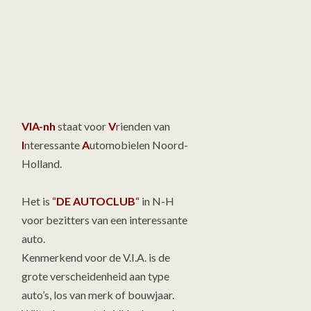
VIA-nh
staat voor
V
rienden van
I
nteressante
A
utomobielen Noord-
Holland.
Het is
“
DE AUTOCLUB
“
in N-H
voor bezitters van een interessante
auto.
Kenmerkend voor de V.I.A. is de
grote verscheidenheid aan type
auto’s, los van merk of bouwjaar.