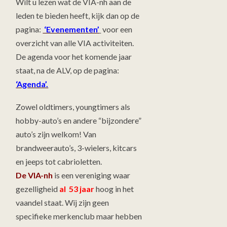
Wilt u lezen wat de VIA-nh aan de
leden te bieden heeft, kijk dan op de
pagina:
‘Evenementen’
voor een
overzicht van alle VIA activiteiten.
De agenda voor het komende jaar
staat, na de ALV, op de pagina:
‘Agenda’.
Zowel oldtimers, youngtimers als
hobby-auto’s en andere “bijzondere”
auto’s zijn welkom! Van
brandweerauto’s, 3-wielers, kitcars
en jeeps tot cabrioletten.
De VIA-nh
is een vereniging waar
gezelligheid
al 53 jaar
hoog in het
vaandel staat. Wij zijn geen
specifieke merkenclub maar hebben