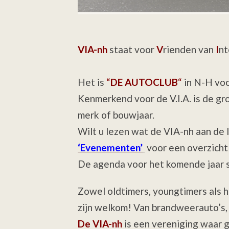
VIA-nh
staat voor
V
rienden van
I
nt
Het is
“
DE AUTOCLUB
“
in N-H voo
Kenmerkend voor de V.I.A. is de gr
merk of bouwjaar.
Wilt u lezen wat de VIA-nh aan de 
‘Evenementen’
voor een overzicht 
De agenda voor het komende jaar s
Zowel oldtimers, youngtimers als h
zijn welkom! Van brandweerauto’s, 3
De VIA-nh
is een vereniging waar 