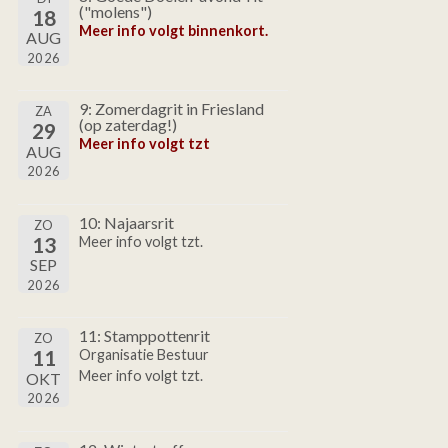
("molens")
18
Meer info volgt binnenkort.
AUG
2026
9: Zomerdagrit in Friesland
ZA
(op zaterdag!)
29
Meer info volgt tzt
AUG
2026
10: Najaarsrit
ZO
13
Meer info volgt tzt.
SEP
2026
11: Stamppottenrit
ZO
11
Organisatie Bestuur
Meer info volgt tzt.
OKT
2026