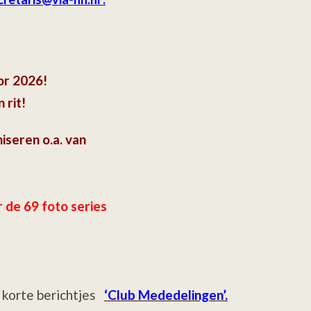
oor 2026!
 rit!
niseren o.a. van
r de 69 foto series
 korte berichtjes
‘Club Mededelingen’.