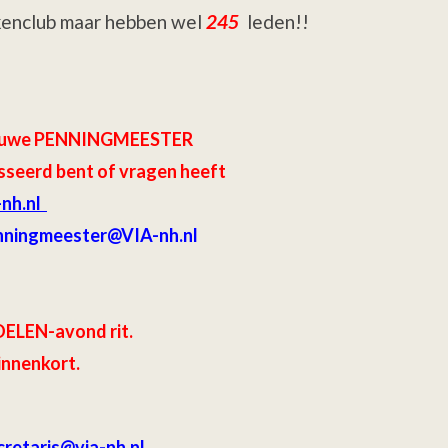
rkenclub maar hebben wel
245
leden!!
 nieuwe PENNINGMEESTER
sseerd bent of vragen heeft
-nh.nl
nningmeester@VIA-nh.nl
ELEN-avond rit.
innenkort.
retaris
@via-nh.nl .