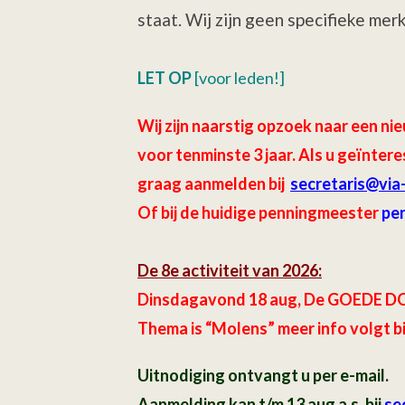
staat. Wij zijn geen specifieke me
LET OP
[voor leden!]
Wij zijn naarstig opzoek naar een
voor tenminste 3 jaar.
Als u geïntere
graag aanmelden bij
secretaris
@via
Of bij de huidige penningmeester
pe
De 8e activiteit van 2026:
Dinsdagavond 18 aug, De GOEDE DO
Thema is “Molens” meer info volgt b
Uitnodiging ontvangt u per e-mail.
Aanmelding kan t/m 13 aug a.s. bij
sec